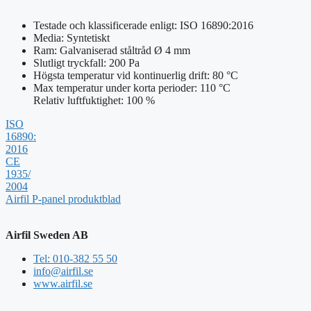
Testade och klassificerade enligt: ISO 16890:2016
Media: Syntetiskt
Ram: Galvaniserad ståltråd Ø 4 mm
Slutligt tryckfall: 200 Pa
Högsta temperatur vid kontinuerlig drift: 80 °C
Max temperatur under korta perioder: 110 °C
Relativ luftfuktighet: 100 %
ISO
16890:
2016
CE
1935/
2004
Airfil P-panel produktblad
Airfil Sweden AB
Tel: 010-382 55 50
info@airfil.se
www.airfil.se