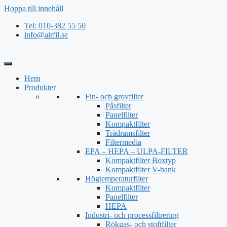
Hoppa till innehåll
Tel: 010-382 55 50
info@airfil.se
Hem
Produkter
Fin- och grovfilter
Påsfilter
Panelfilter
Kompaktfilter
Trådramsfilter
Filtermedia
EPA – HEPA – ULPA-FILTER
Kompaktfilter Boxtyp
Kompaktfilter V-bank
Högtemperaturfilter
Kompaktfilter
Panelfilter
HEPA
Industri- och processfiltrering
Rökgas- och stoftfilter