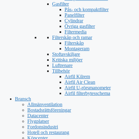
Gasfilter
Pås- och kompaktfilter
Panelfilter
Cylindrar
Övriga gasfilter
Filtermedia
Filterskåp och ramar
Filterskåp
Montageram
Stoftavskiljare
Kritiska miljöer
Luftrenare
Tillbehör
Airfil Kilrem
Airfil Air Clean
Airfil U-rörsmanometer
Airfil filterbytesschema
Bransch
Allmänventilation
Bostadsrättsföreningar
Datacenter
Flygplatser
Fordonsindustri
Hotell och restaurang
Köpcenter