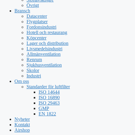
Övrigt
Bransch
Datacenter
Flygplatser
Fordonsindustri
Hotell och restaurang
Köpcenter
Lager och distribution
Livsmedelsindustri
Allmänventilation
Renrum
Sjukhusventilation
Skolor
Industri
Om oss
Standarder för luftfilter
ISO 14644
ISO 16890
ISO 29463
GMP
EN 1822
Nyheter
Kontakt
Airshop