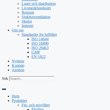
Lager och distribution
Livsmedelsindustri
Renrum
Sjukhusventilation
Skolor
Industri
Om oss
Standarder för luftfilter
ISO 14644
ISO 16890
ISO 29463
GMP
EN 1822
Nyheter
Kontakt
Airshop
Sök
Hem
Produkter
Fin- och grovfilter
Påsfilter