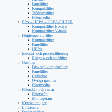
Panelfilter
Kompaktfilter
Trådramsfilter
Filtermedia
EPA – HEPA – ULPA-FILTER
Kompaktfilter Boxtyp
Kompaktfilter V-bank
Högtemperaturfilter
Kompaktfilter
Panelfilter
HEPA
Industri- och processfiltrering
Rökgas- och stoftfilter
Gasfilter
Pås- och kompaktfilter
Panelfilter
Cylindrar
Övriga gasfilter
Filtermedia
Filterskåp och ramar
Filterskåp
Montageram
Kritiska miljöer
Luftrenare
Stoftavskiljare