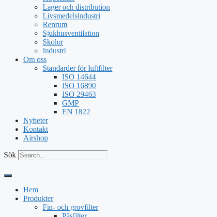
Lager och distribution
Livsmedelsindustri
Renrum
Sjukhusventilation
Skolor
Industri
Om oss
Standarder för luftfilter
ISO 14644
ISO 16890
ISO 29463
GMP
EN 1822
Nyheter
Kontakt
Airshop
Sök
Hem
Produkter
Fin- och grovfilter
Påsfilter