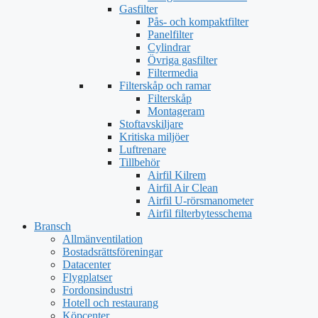
Gasfilter
Pås- och kompaktfilter
Panelfilter
Cylindrar
Övriga gasfilter
Filtermedia
Filterskåp och ramar
Filterskåp
Montageram
Stoftavskiljare
Kritiska miljöer
Luftrenare
Tillbehör
Airfil Kilrem
Airfil Air Clean
Airfil U-rörsmanometer
Airfil filterbytesschema
Bransch
Allmänventilation
Bostadsrättsföreningar
Datacenter
Flygplatser
Fordonsindustri
Hotell och restaurang
Köpcenter