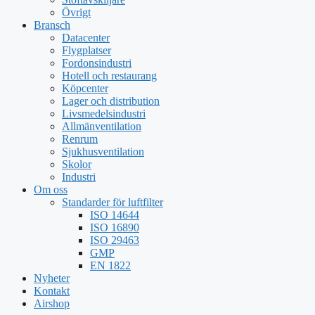
Övrigt
Bransch
Datacenter
Flygplatser
Fordonsindustri
Hotell och restaurang
Köpcenter
Lager och distribution
Livsmedelsindustri
Allmänventilation
Renrum
Sjukhusventilation
Skolor
Industri
Om oss
Standarder för luftfilter
ISO 14644
ISO 16890
ISO 29463
GMP
EN 1822
Nyheter
Kontakt
Airshop