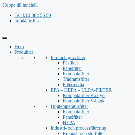
Hoppa till innehåll
Tel: 010-382 55 50
info@airfil.se
Hem
Produkter
Fin- och grovfilter
Påsfilter
Panelfilter
Kompaktfilter
Trådramsfilter
Filtermedia
EPA – HEPA – ULPA-FILTER
Kompaktfilter Boxtyp
Kompaktfilter V-bank
Högtemperaturfilter
Kompaktfilter
Panelfilter
HEPA
Industri- och processfiltrering
Rökgas- och stoftfilter