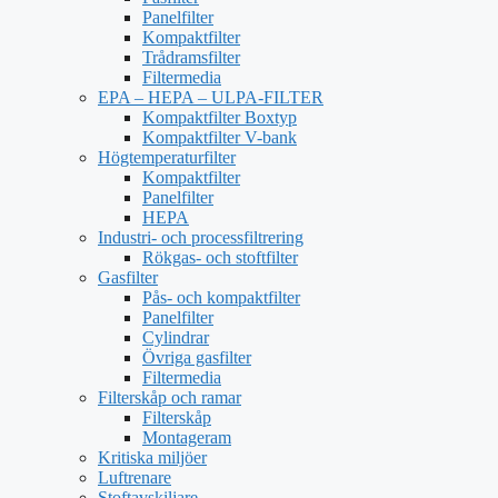
Panelfilter
Kompaktfilter
Trådramsfilter
Filtermedia
EPA – HEPA – ULPA-FILTER
Kompaktfilter Boxtyp
Kompaktfilter V-bank
Högtemperaturfilter
Kompaktfilter
Panelfilter
HEPA
Industri- och processfiltrering
Rökgas- och stoftfilter
Gasfilter
Pås- och kompaktfilter
Panelfilter
Cylindrar
Övriga gasfilter
Filtermedia
Filterskåp och ramar
Filterskåp
Montageram
Kritiska miljöer
Luftrenare
Stoftavskiljare