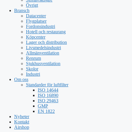
Övrigt
Bransch
Datacenter
Flygplatser
Fordonsindustri
Hotell och restaurang
Köpcenter
Lager och distribution
Livsmedelsindustri
Allmänventilation
Renrum
Sjukhusventilation
Skolor
Industri
Om oss
Standarder för luftfilter
ISO 14644
ISO 16890
ISO 29463
GMP
EN 1822
Nyheter
Kontakt
Airshop