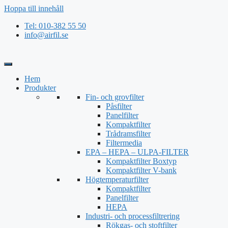
Hoppa till innehåll
Tel: 010-382 55 50
info@airfil.se
Hem
Produkter
Fin- och grovfilter
Påsfilter
Panelfilter
Kompaktfilter
Trådramsfilter
Filtermedia
EPA – HEPA – ULPA-FILTER
Kompaktfilter Boxtyp
Kompaktfilter V-bank
Högtemperaturfilter
Kompaktfilter
Panelfilter
HEPA
Industri- och processfiltrering
Rökgas- och stoftfilter