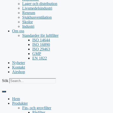
Lager och distribution
Livsmedelsindustri
Renrum
Sjukhusventilation
Skolor
Industri
Om oss
Standarder för luftfilter
ISO 14644
ISO 16890
ISO 29463
GMP
EN 1822
Nyheter
Kontakt
Airshop
Sök
Hem
Produkter
Fin- och grovfilter
Påsfilter