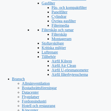
Gasfilter
Pås- och kompaktfilter
Panelfilter
Cylindrar
Övriga gasfilter
Filtermedia
Filterskåp och ramar
Filterskåp
Montageram
Stoftavskiljare
Kritiska miljöer
Luftrenare
Tillbehör
Airfil Kilrem
Airfil Air Clean
Airfil U-rörsmanometer
Airfil filterbytesschema
Bransch
Allmänventilation
Bostadsrättsföreningar
Datacenter
Flygplatser
Fordonsindustri
Hotell och restaurang
Köpcenter