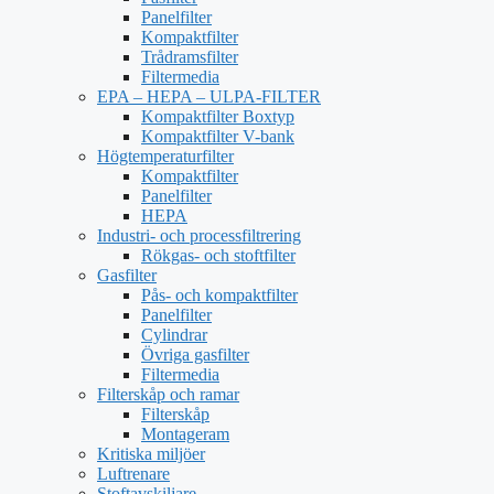
Panelfilter
Kompaktfilter
Trådramsfilter
Filtermedia
EPA – HEPA – ULPA-FILTER
Kompaktfilter Boxtyp
Kompaktfilter V-bank
Högtemperaturfilter
Kompaktfilter
Panelfilter
HEPA
Industri- och processfiltrering
Rökgas- och stoftfilter
Gasfilter
Pås- och kompaktfilter
Panelfilter
Cylindrar
Övriga gasfilter
Filtermedia
Filterskåp och ramar
Filterskåp
Montageram
Kritiska miljöer
Luftrenare
Stoftavskiljare