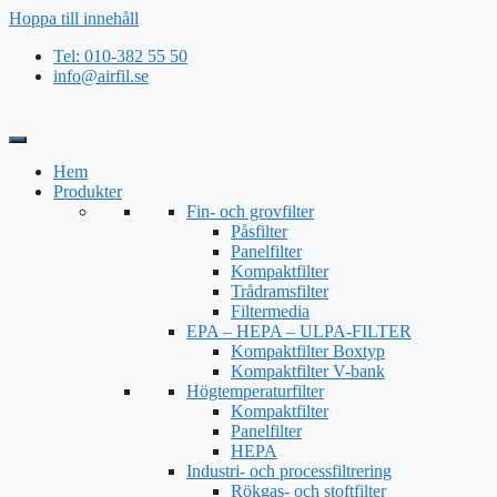
Hoppa till innehåll
Tel: 010-382 55 50
info@airfil.se
Hem
Produkter
Fin- och grovfilter
Påsfilter
Panelfilter
Kompaktfilter
Trådramsfilter
Filtermedia
EPA – HEPA – ULPA-FILTER
Kompaktfilter Boxtyp
Kompaktfilter V-bank
Högtemperaturfilter
Kompaktfilter
Panelfilter
HEPA
Industri- och processfiltrering
Rökgas- och stoftfilter