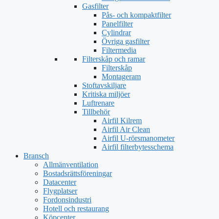
Gasfilter
Pås- och kompaktfilter
Panelfilter
Cylindrar
Övriga gasfilter
Filtermedia
Filterskåp och ramar
Filterskåp
Montageram
Stoftavskiljare
Kritiska miljöer
Luftrenare
Tillbehör
Airfil Kilrem
Airfil Air Clean
Airfil U-rörsmanometer
Airfil filterbytesschema
Bransch
Allmänventilation
Bostadsrättsföreningar
Datacenter
Flygplatser
Fordonsindustri
Hotell och restaurang
Köpcenter