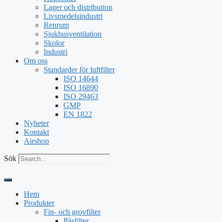
Lager och distribution
Livsmedelsindustri
Renrum
Sjukhusventilation
Skolor
Industri
Om oss
Standarder för luftfilter
ISO 14644
ISO 16890
ISO 29463
GMP
EN 1822
Nyheter
Kontakt
Airshop
Sök
Hem
Produkter
Fin- och grovfilter
Påsfilter