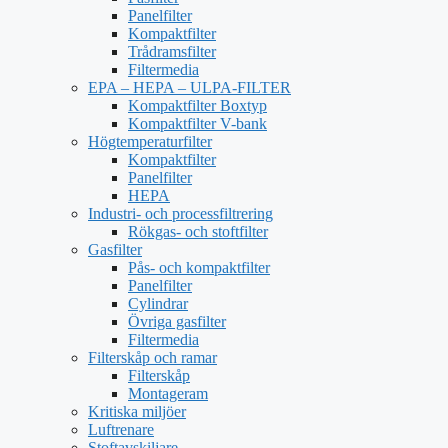
Panelfilter
Kompaktfilter
Trådramsfilter
Filtermedia
EPA – HEPA – ULPA-FILTER
Kompaktfilter Boxtyp
Kompaktfilter V-bank
Högtemperaturfilter
Kompaktfilter
Panelfilter
HEPA
Industri- och processfiltrering
Rökgas- och stoftfilter
Gasfilter
Pås- och kompaktfilter
Panelfilter
Cylindrar
Övriga gasfilter
Filtermedia
Filterskåp och ramar
Filterskåp
Montageram
Kritiska miljöer
Luftrenare
Stoftavskiljare