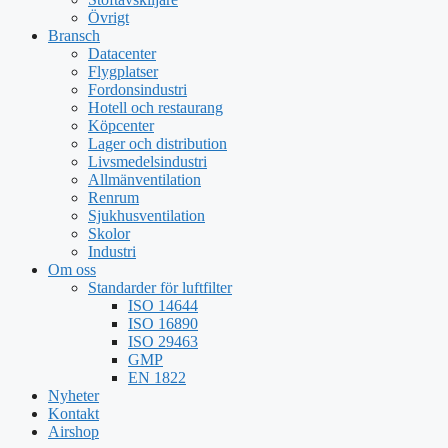
Övrigt
Bransch
Datacenter
Flygplatser
Fordonsindustri
Hotell och restaurang
Köpcenter
Lager och distribution
Livsmedelsindustri
Allmänventilation
Renrum
Sjukhusventilation
Skolor
Industri
Om oss
Standarder för luftfilter
ISO 14644
ISO 16890
ISO 29463
GMP
EN 1822
Nyheter
Kontakt
Airshop