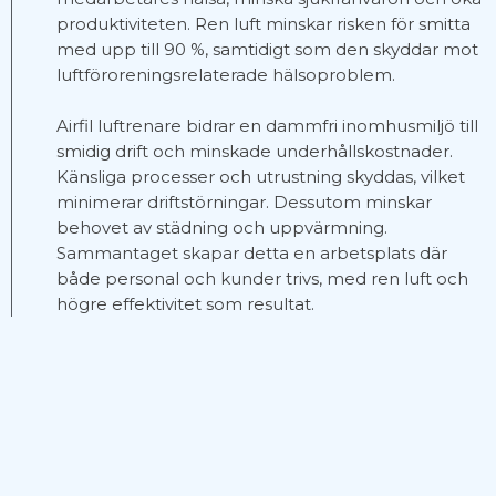
produktiviteten. Ren luft minskar risken för smitta
med upp till 90 %, samtidigt som den skyddar mot
luftföroreningsrelaterade hälsoproblem.
Airfil luftrenare bidrar en dammfri inomhusmiljö till
smidig drift och minskade underhållskostnader.
Känsliga processer och utrustning skyddas, vilket
minimerar driftstörningar. Dessutom minskar
behovet av städning och uppvärmning.
Sammantaget skapar detta en arbetsplats där
både personal och kunder trivs, med ren luft och
högre effektivitet som resultat.
Airfil Kilrem
Airfil Kilrem
Vi levererar Contitechs kompletta program av
remmar som är starkaste kilremmarna på