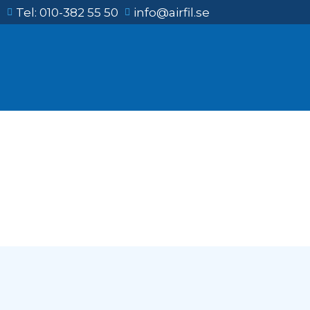
Tel: 010-382 55 50
info@airfil.se
Filterskåp och ram