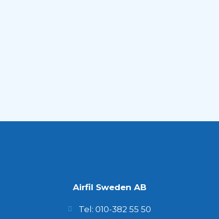
Luftfilter utformade för att uppfylla kraven för
kommersiella köpcentrum.
Airfil Sweden AB
Tel: 010-382 55 50